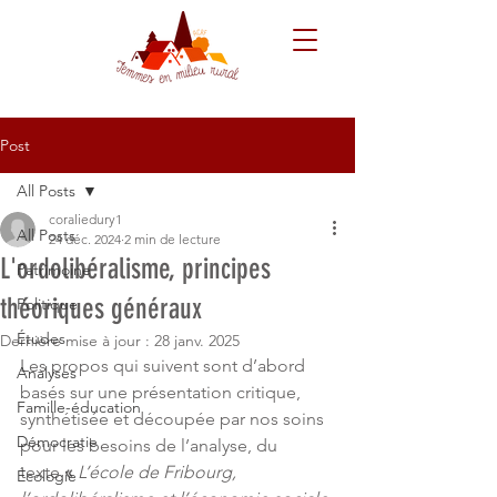
Post
All Posts
coraliedury1
All Posts
24 déc. 2024
2 min de lecture
L'ordolibéralisme, principes
Patrimoine
théoriques généraux
Politique
Études
Dernière mise à jour :
28 janv. 2025
Les propos qui suivent sont d’abord 
Analyses
basés sur une présentation critique, 
Famille-éducation
synthétisée et découpée par nos soins 
Démocratie
pour les besoins de l’analyse,
du 
texte
 « 
L’école de Fribourg, 
Écologie