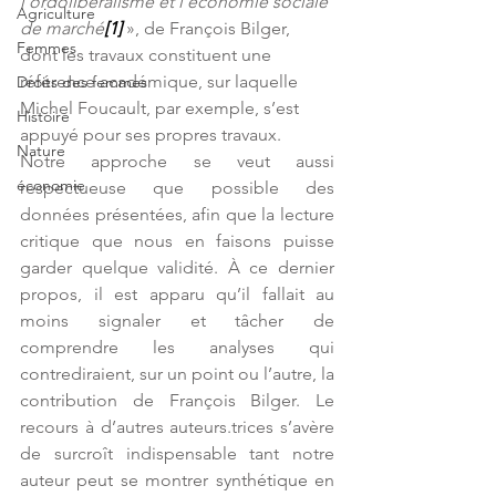
l’ordolibéralisme et l’économie sociale 
Agriculture
de marché
[1]
», de François Bilger, 
Femmes
dont les travaux constituent une 
référence académique, sur laquelle 
Droits des femmes
Michel Foucault, par exemple, s’est 
Histoire
appuyé pour ses propres travaux.
Nature
Notre approche se veut aussi 
économie
respectueuse que possible des 
données présentées, afin que la lecture 
critique que nous en faisons puisse 
garder quelque validité. À ce dernier 
propos, il est apparu qu’il fallait au 
moins signaler et tâcher de 
comprendre les analyses qui 
contrediraient, sur un point ou l’autre, la 
contribution de François Bilger. Le 
recours à d’autres auteurs.trices s’avère 
de surcroît indispensable tant notre 
auteur peut se montrer synthétique en 