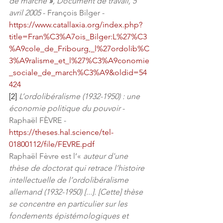
de marché
 »
, Document de travail, 5 
avril 2005
 - François Bilger - 
https://www.catallaxia.org/index.php?
title=Fran%C3%A7ois_Bilger:L%27%C3
%A9cole_de_Fribourg,_l%27ordolib%C
3%A9ralisme_et_l%27%C3%A9conomie
_sociale_de_march%C3%A9&oldid=54
424
[2]
L’ordolibéralisme (1932-1950) : une 
économie politique du pouvoir
 - 
Raphaël FÈVRE - 
https://theses.hal.science/tel-
01800112/file/FEVRE.pdf
Raphaël Fèvre est l’« 
auteur d'une 
thèse de doctorat qui retrace l’histoire 
intellectuelle de l’ordolibéralisme 
allemand (1932-1950) [...]. [Cette] thèse 
se concentre en particulier sur les 
fondements épistémologiques et 