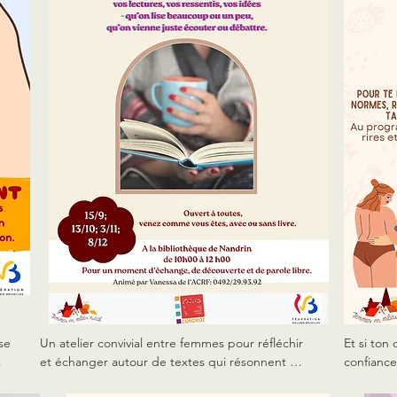
l’endroit que vous cherchez !

voix
sans
746
Enfants acceptés – pas d’inscription
e 
Un atelier convivial entre femmes pour réfléchir 
Et si ton
et échanger autour de textes qui résonnent 
confiance
 
avec nos vies, comme outil d’émancipation, de 
participa