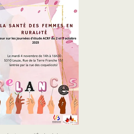
re les injonctions sociales, poser tes 
t te réapproprier ton espace intérieur et 
 pour toi, avec d’autres femmes, dans 
ienveillant, pour réfléchir, ressentir, 
 créer, bouger… et retrouver ton pouvoir 
l et collectif, se renforcer… ensemble.