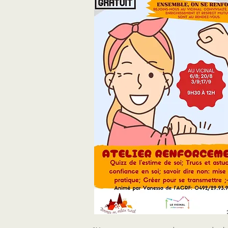
limites claires. Un espace solidaire, bienveil
et sans jugement, pour se soutenir face au
pressions d’un monde encore largement 
patriarcal.