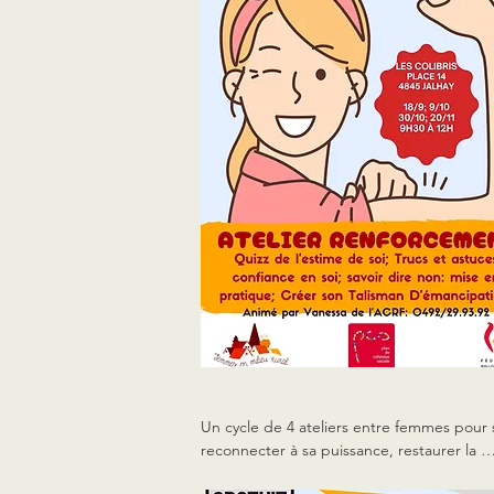
Bienvenue à toutes !

Réponse souhaitée pour le 24/02 
francoisebournonville@acrf.be ou 0494041
Un cycle de 4 ateliers entre femmes pour s
reconnecter à sa puissance, restaurer la 
confiance en soi et apprendre à poser des