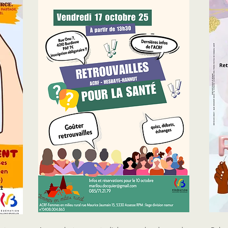
lant 
prise de parole et de transformation collective.
déconstrui
x 
limites, e
extérieur.

Un moment
un cadre b
partager,
individue