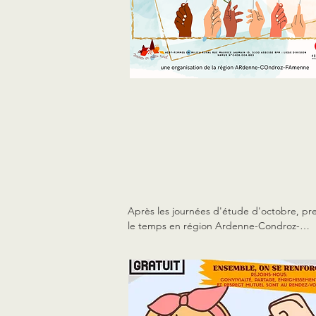
3/03
3/03
Après les journées d'étude d'octobre, pre
le temps en région Ardenne-Condroz-
Famenne pour s'informer et discuter de la 
santé des femmes en ruralité. 

Le 3 mars, rendez-vous au Domaine de 
Farnières (Grand-Halleux) pour des 
témoignages, conférences, quizz et ateliers
tout dans la convivialité. 
