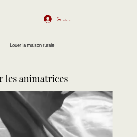
Se connecter
Louer la maison rurale
r les animatrices
r les animatrices