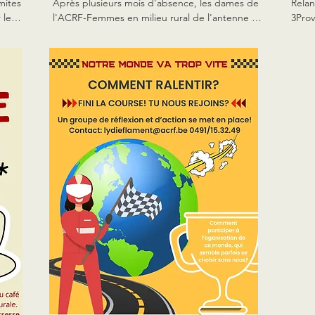
ites 
Après plusieurs mois d'absence, les dames de 
Relan
les 
l'ACRF-Femmes en milieu rural de l'antenne de 
3Prov
 de 
Hesbaye-Hannut se réunissent à nouveau. Pour 
Wallo
l'occasion, elles proposent un goûter 
ce qu
retrouvailles. Ce sera l'occasion de donner les 
journ
dernières nouvelles de l'ACRF-Femmes en 
activ
milieu rural et d'aborder le nouveau thème 
d'année lancé par les Journées d'Études : la 
santé des femmes en milieu rural