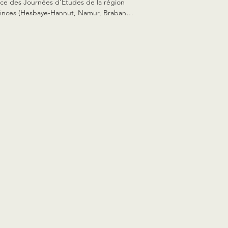
ce des Journées d'Études de la région 
inces (Hesbaye-Hannut, Namur, Brabant 
n). Pour ce faire l'animatrice reviendra sur 
i a été abordé à Assesse lors de ces deux 
ées emblématiques et proposera une 
ité en lien avec le thème.