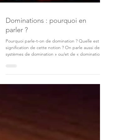
Dominations : pourquoi en
parler ?
Pourquoi parle-t-on de domination ? Quelle est la
signification de cette notion ? On parle aussi de «
systèmes de domination » ou/et de « domination
systémique », pourquoi ? L’omniprésence de ces
systèmes participe au maintien de femmes et
d’hommes dans des situations d'exclusion et
d'oppression. Décrypter tout cela montre
pourquoi l’éducation permanente est une
opportunité de dénoncer ces systèmes et de s’y
opposer collectivement.