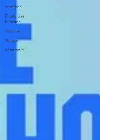
Femmes
Droits des
femmes
Histoire
Nature
économie