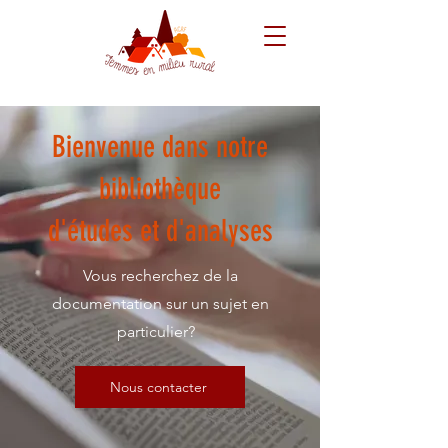
Bienvenue dans notre
bibliothèque
d'études et d'analyses
Vous recherchez de la
documentation sur un sujet en
particulier?
Nous contacter