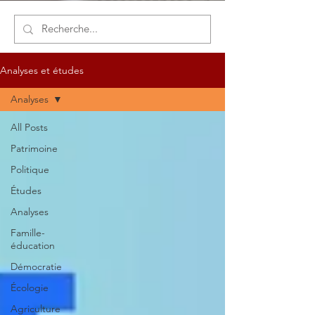
Analyses et études
Analyses
All Posts
Patrimoine
Politique
Études
Analyses
Famille-
éducation
Démocratie
Écologie
Agriculture