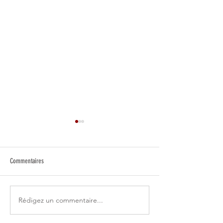
Commentaires
Dominations : pourquoi en parler ?
L'argent : une arme de
Rédigez un commentaire...