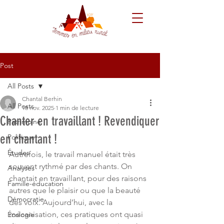
Post
All Posts
Chantal Berhin
All Posts
18 nov. 2025
1 min de lecture
Chanter en travaillant ! Revendiquer
Patrimoine
en chantant !
Politique
Études
Autrefois, le travail manuel était très 
souvent rythmé par des chants. On 
Analyses
chantait en travaillant, pour des raisons 
Famille-éducation
autres que le plaisir ou que la beauté 
Démocratie
des voix. Aujourd’hui, avec la 
mécanisation, ces pratiques ont quasi 
Écologie