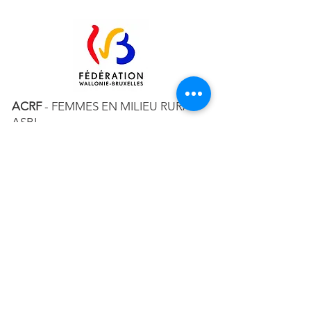
ACRF
- FEMMES EN MILIEU RURAL
ASBL
RUE MAURICE JAUMAIN 15 – 5330
ASSESSE
TÉL. ACCUEIL :
+32 83 65 51 92
MAIL :
CONTACT@ACRF.BE
RPM DE LIEGE, DIV. NAMUR
N°
0408.004.863
Abonnez-vous à notre newsletter!
E-mail