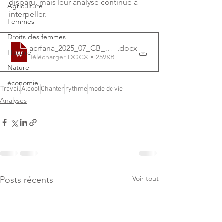
disparu, mais leur analyse continue à 
Agriculture
interpeller.
Femmes
Droits des femmes
acrfana_2025_07_CB_worksong
.docx
Histoire
Télécharger DOCX • 259KB
Nature
économie
Travail
Alcool
Chanter
rythme
mode de vie
Analyses
Voir tout
Posts récents