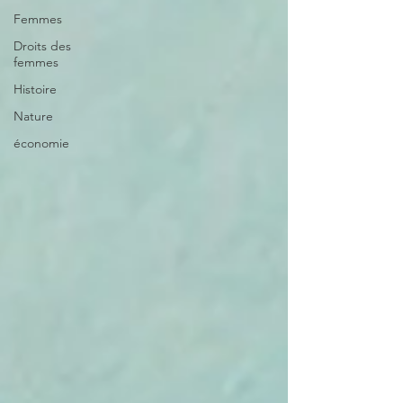
Femmes
Droits des
femmes
Histoire
Nature
économie