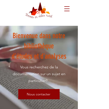
Bienvenue dans notre
bibliothèque
d'études et d'analyses
Vous recherchez de la
documentation sur un sujet en
particulier?
Nous contacter