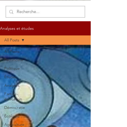
Analyses et études
All Posts
All Posts
Patrimoine
Politique
Études
Analyses
Famille-
éducation
Démocratie
Écologie
Agriculture