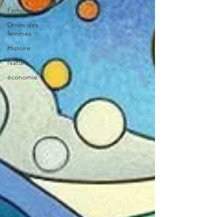
Femmes
Droits des
femmes
Histoire
Nature
économie