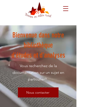
Bienvenue dans notre
bibliothèque
d'études et d'analyses
Vous recherchez de la
documentation sur un sujet en
particulier?
Nous contacter