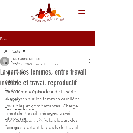
Post
All Posts
Marianne Mottet
All Posts
26 févr. 2024
1 min de lecture
La part des femmes, entre travail
Patrimoine
invisible et travail reproductif
Politique
Études
Deuxième « épisode » 
de la série 
d’analyses sur les femmes oubliées, 
Analyses
invisibles et combattantes. Charge 
Famille-éducation
mentale, travail ménager, travail 
Démocratie
domestique, …🪡🪛 la plupart des 
femmes portent le poids du travail 
Écologie