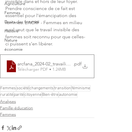
invisible dans et hors de leur foyer. 
Agriculture
Prendre conscience de ce fait est 
Femmes
essentiel pour l’émancipation des 
Droits des femmes
femmes. L’ACRF - Femmes en milieu 
rural veut que le travail invisible des 
Histoire
femmes soit reconnu pour que celles-
Nature
ci puissent s’en libérer. 
économie
arcfana_2024-02_travailinvisible_MM
.pdf
Télécharger PDF • 1.24MB
Femmes
société
changements
transition
féminisme
ruralité
parité
citoyenne
Bien-être
autonomie
Analyses
Famille-éducation
Femmes