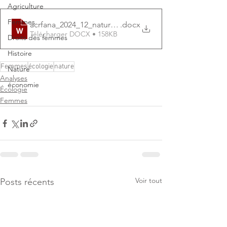
Agriculture
Femmes
acrfana_2024_12_natureetnous_GU
.docx
Télécharger DOCX • 158KB
Droits des femmes
Histoire
Femmes
écologie
nature
Nature
Analyses
économie
Écologie
Femmes
Voir tout
Posts récents