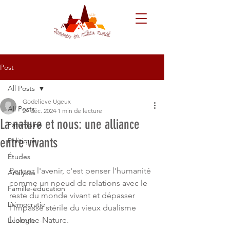
Post
All Posts
Godelieve Ugeux
All Posts
24 déc. 2024
1 min de lecture
La nature et nous: une alliance
Patrimoine
entre vivants
Politique
Études
Pensez l'avenir, c'est penser l'humanité 
Analyses
comme un noeud de relations avec le 
Famille-éducation
reste du monde vivant et dépasser 
Démocratie
l'impasse stérile du vieux dualisme 
Homme-Nature.
Écologie