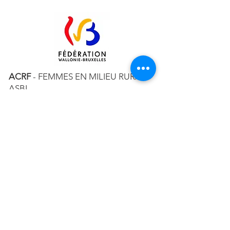
ACRF
- FEMMES EN MILIEU RURAL
ASBL
RUE MAURICE JAUMAIN 15 – 5330
ASSESSE
TÉL. ACCUEIL :
+32 83 65 51 92
MAIL :
CONTACT@ACRF.BE
RPM DE LIEGE, DIV. NAMUR
N°
0408.004.863
Abonnez-vous à notre newsletter!
E-mail