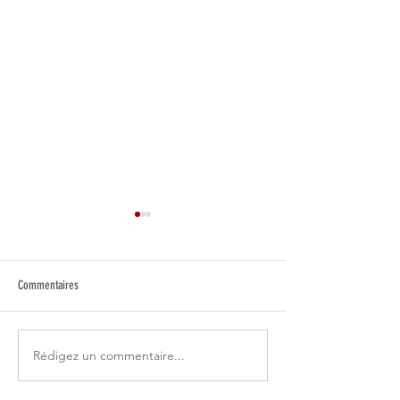
Commentaires
Dominations : pourquoi en parler ?
L'argent : une arme de
Rédigez un commentaire...