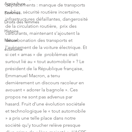
Agriculture
déplacements : manque de transports 
publics, sécurité routière incertaine, 
Femmes
infrastructures défaillantes, dangerosité 
Droits des femmes
de la circulation routière,  prix des 
Histoire
carburants, maintenant s’ajoutent la 
Nature
décarbonation des transports et 
l’avènement de la voiture électrique. Et 
économie
si cet « amas » de  problèmes était 
surtout lié au « tout automobile » ? Le 
président de la République française, 
Emmanuel Macron, a tenu 
dernièrement un discours racoleur en 
avouant « adorer la bagnole ». Ces 
propos ne sont pas advenus par 
hasard. Fruit d’une évolution sociétale 
et technologique le « tout automobile 
» a pris une telle place dans notre 
société qu’y toucher relève presque 