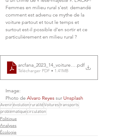
d’un crime de « lèse-majesté ». L’ACRF-
Femmes en milieu rural s’est  demandé 
comment est advenu ce mythe de la 
voiture partout et tout le temps et 
surtout est-il possible d’en sortir et ce 
particulièrement en milieu rural ?
arcfana_2023_14_voiture_MM
.pdf
Télécharger PDF • 1.41MB
Image: 
Photo de 
Alvaro Reyes
 sur 
Unsplash
Avenir
évolution
ruralité
Voitures
transports
problématique
circulation
Politique
Analyses
Écologie