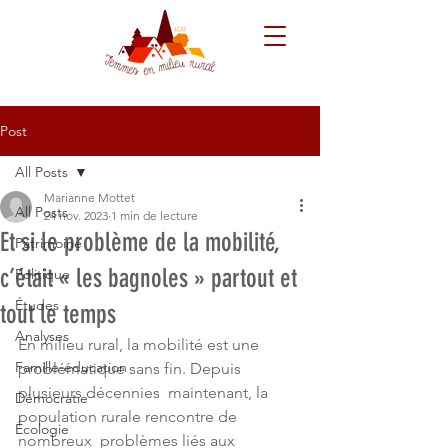
Post
All Posts
Marianne Mottet
All Posts
24 nov. 2023
1 min de lecture
Et si le problème de la mobilité,
Patrimoine
c’était « les bagnoles » partout et
Politique
Études
tout le temps
Analyses
En milieu rural, la mobilité est une 
Famille-éducation
problématique sans fin. Depuis 
plusieurs décennies  maintenant, la 
Démocratie
population rurale rencontre de 
Écologie
nombreux  problèmes liés aux 