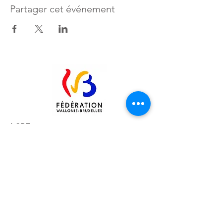
Partager cet événement
ACRF
- FEMMES EN MILIEU RURAL
ASBL
RUE MAURICE JAUMAIN 15 – 5330
ASSESSE
TÉL. ACCUEIL :
+32 83 65 51 92
MAIL :
CONTACT@ACRF.BE
RPM DE LIEGE, DIV. NAMUR
N°
0408.004.863