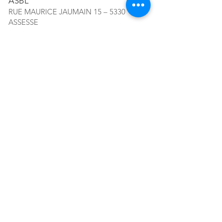
ASBL
RUE MAURICE JAUMAIN 15 – 5330
ASSESSE
TÉL. ACCUEIL :
+32 83 65 51 92
MAIL :
CONTACT@ACRF.BE
RPM DE LIEGE, DIV. NAMUR
N°
0408.004.863
Abonnez-vous à notre newsletter!
E-mail
S'abonner
Location