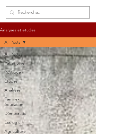
Analyses et études
All Posts
All Posts
Patrimoine
Politique
Études
Analyses
Famille-
éducation
Démocratie
Écologie
Agriculture