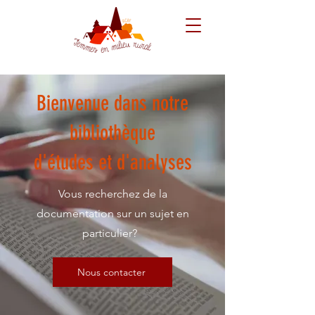
Bienvenue dans notre
bibliothèque
d'études et d'analyses
Vous recherchez de la
documentation sur un sujet en
particulier?
Nous contacter