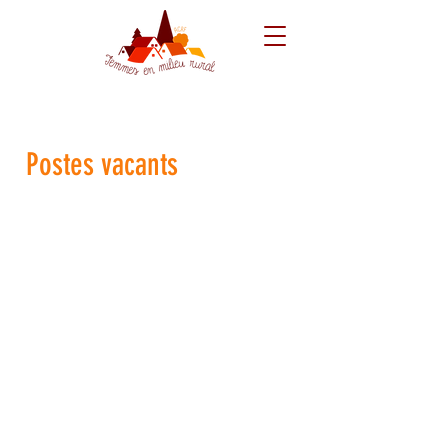
Postes vacants
Un(e) animateur(trice) en Education
permanente à 1/2 temps (19h00 semaine)
Contrat CDI
Entrée en fonction dès que possible
Lieu de travail : Région de Bastogne
Plus d'infos: