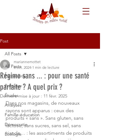
Post
All Posts
mariannemottet
All Posts
8 oct. 2024
1 min de lecture
Régime sans ... : pour une santé
Patrimoine
parfaite ? A quel prix ?
Politique
Études
Dernière mise à jour :
11 févr. 2025
Dans nos magasins, de nouveaux 
Analyses
rayons sont apparus : ceux des 
Famille-éducation
produits « sans ». Sans gluten, sans 
Démocratie
lactose, sans sucres, sans sel, sans 
viande… : les assortiments de produits 
Écologie