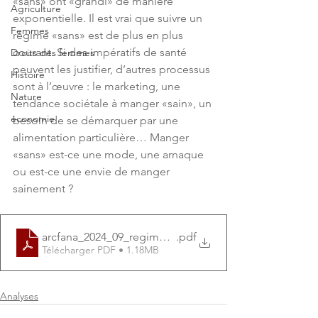
«sans» ont «grandi» de manière 
Agriculture
exponentielle. Il est vrai que suivre un 
Femmes
régime «sans» est de plus en plus 
courant. Si des impératifs de santé 
Droits des femmes
peuvent les justifier, d’autres processus 
Histoire
sont à l’œuvre : le marketing, une 
Nature
tendance sociétale à manger «sain», un 
économie
besoin de se démarquer par une 
alimentation particulière… Manger 
«sans» est-ce une mode, une arnaque 
ou est-ce une envie de manger 
sainement ?
arcfana_2024_09_regimesans_MM
.pdf
Télécharger PDF • 1.18MB
Analyses