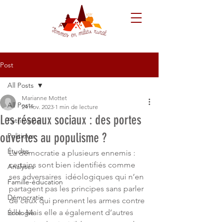
Post
All Posts
Marianne Mottet
All Posts
24 nov. 2023
1 min de lecture
Les réseaux sociaux : des portes
Patrimoine
ouvertes au populisme ?
Politique
Études
La démocratie a plusieurs ennemis : 
certains sont bien identifiés comme 
Analyses
ses adversaires  idéologiques qui n’en 
Famille-éducation
partagent pas les principes sans parler 
Démocratie
de ceux qui prennent les armes contre 
elle. Mais elle a également d’autres 
Écologie