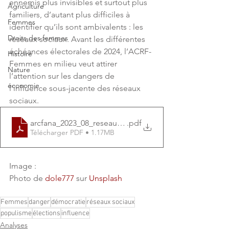
ennemis plus invisibles et surtout plus 
Agriculture
familiers, d’autant plus difficiles à 
Femmes
identifier qu’ils sont ambivalents : les 
Droits des femmes
réseaux sociaux. Avant les différentes 
échéances électorales de 2024, l’ACRF-
Histoire
Femmes en milieu veut attirer 
Nature
l’attention sur les dangers de 
économie
l’influence sous-jacente des réseaux  
sociaux.
arcfana_2023_08_reseausociaux_MM
.pdf
Télécharger PDF • 1.17MB
Image : 
Photo de 
dole777
 sur 
Unsplash
Femmes
danger
démocratie
réseaux sociaux
populisme
élections
influence
Analyses