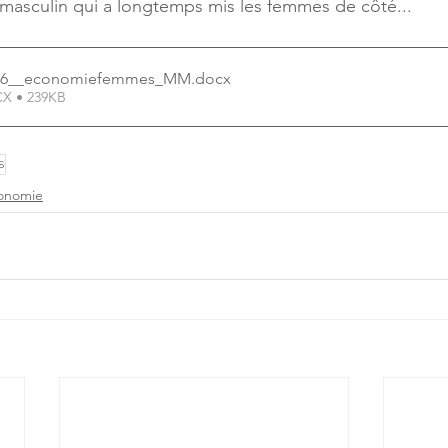
masculin qui a longtemps mis les femmes de côté...
_16__economiefemmes_MM
.docx
CX • 239KB
s
onomie