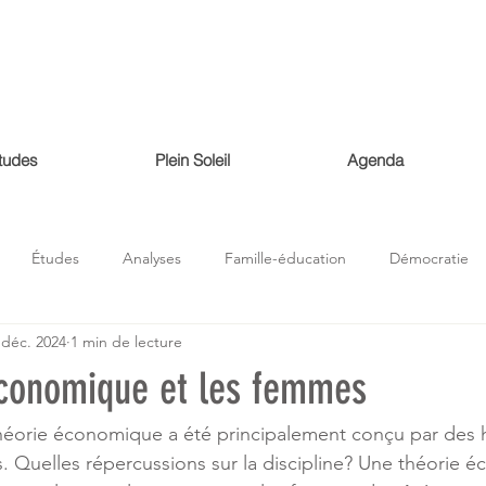
tudes
Plein Soleil
Agenda
Études
Analyses
Famille-éducation
Démocratie
 déc. 2024
1 min de lecture
Histoire
Nature
économie
conomique et les femmes
théorie économique a été principalement conçu par des 
. Quelles répercussions sur la discipline? Une théorie 