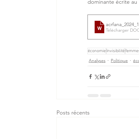
dominante écrite au 
acrfana_2024
Télécharger DO
économie
Invisibilité
femme
Analyses
Politique
éc
Posts récents