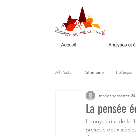
Accueil
Analyses et é
All Posts
Patrimoine
Politique
mariannemottet
24
Femmes
Droits des femmes
La pensée é
Le noyau dur de la 
presque deux siècles