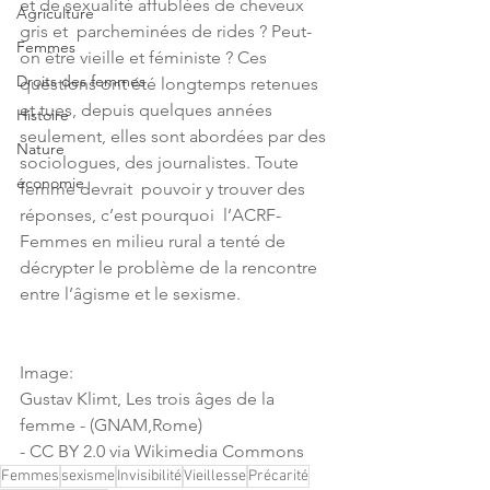
et de sexualité affublées de cheveux 
Agriculture
gris et  parcheminées de rides ? Peut-
Femmes
on être vieille et féministe ? Ces 
Droits des femmes
questions ont été longtemps retenues 
et tues, depuis quelques années 
Histoire
seulement, elles sont abordées par des 
Nature
sociologues, des journalistes. Toute 
économie
femme devrait  pouvoir y trouver des 
réponses, c’est pourquoi  l’ACRF-
Femmes en milieu rural a tenté de 
décrypter le problème de la rencontre 
entre l’âgisme et le sexisme. 
Image: 
Gustav Klimt, Les trois âges de la 
femme - (GNAM,Rome) 
- CC BY 2.0 via Wikimedia Commons
Femmes
sexisme
Invisibilité
Vieillesse
Précarité