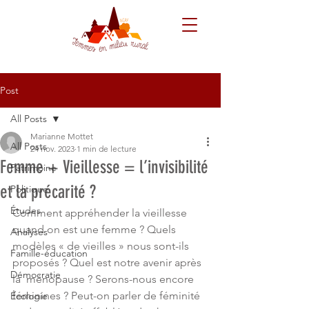
Post
All Posts
Marianne Mottet
All Posts
24 nov. 2023
1 min de lecture
Femme + Vieillesse = l’invisibilité
Patrimoine
et la précarité ?
Politique
Études
Comment appréhender la vieillesse 
quand on est une femme ? Quels 
Analyses
modèles « de vieilles » nous sont-ils 
Famille-éducation
proposés ? Quel est notre avenir après 
Démocratie
la  ménopause ? Serons-nous encore 
féminines ? Peut-on parler de féminité 
Écologie