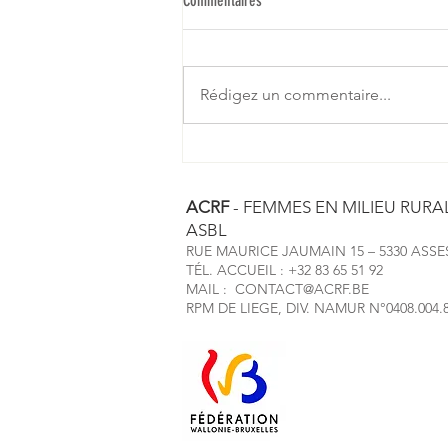
Commentaires
Rédigez un commentaire...
Les privilèges ou l'illusion des droits
universels
ACRF
- FEMMES EN MILIEU RURA
ASBL
RUE MAURICE JAUMAIN 15 – 5330 ASSE
TÉL. ACCUEIL : +32 83 65 51 92
MAIL :
CONTACT@ACRF.BE
RPM DE LIEGE, DIV. NAMUR N°0408.004.
Mentions, infor