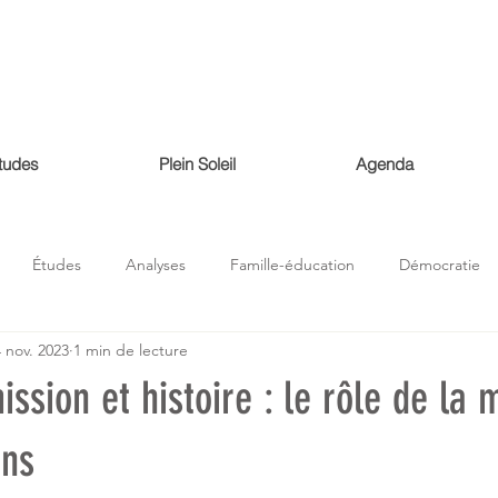
tudes
Plein Soleil
Agenda
Études
Analyses
Famille-éducation
Démocratie
 nov. 2023
1 min de lecture
Histoire
Nature
économie
ission et histoire : le rôle de la
ins