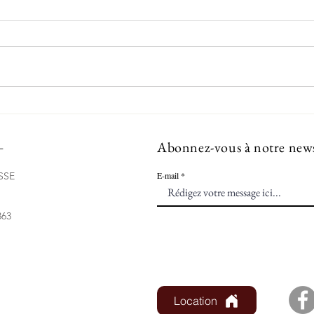
Dominations : pourquoi en parler ?
L'arge
L
Abonnez-vous à notre news
SSE
E-mail
863
mations légales et vie
Location