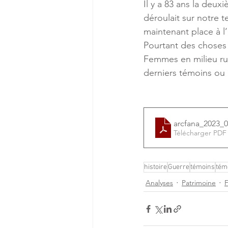
Il y a 83 ans la deux
déroulait sur notre t
maintenant place à l’h
Pourtant des choses 
Femmes en milieu rural
derniers témoins ou 
arcfana_2023
Télécharger PDF
histoire
Guerre
témoins
tém
Analyses
Patrimoine
F