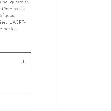
’une  guerre se 
 témoins fait 
ifiques.  
ées.  L’ACRF-
e par les 