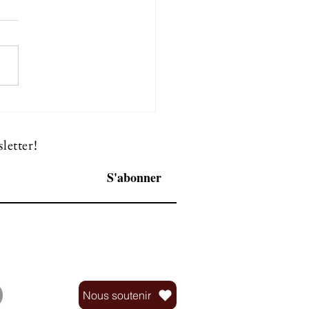
nt : une arme de domination !
letter!
S'abonner
Nous soutenir