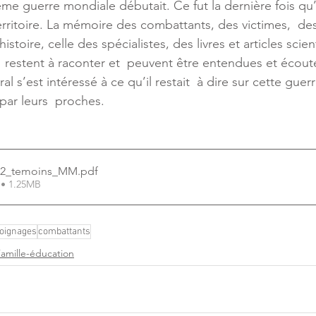
ième guerre mondiale débutait. Ce fut la dernière fois qu
erritoire. La mémoire des combattants, des victimes,  des
istoire, celle des spécialistes, des livres et articles scient
 restent à raconter et  peuvent être entendues et écout
 s’est intéressé à ce qu’il restait  à dire sur cette guerr
par leurs  proches.
_02_temoins_MM
.pdf
 • 1.25MB
oignages
combattants
amille-éducation