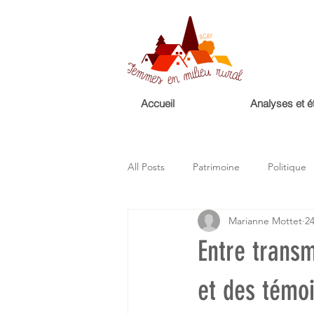
Accueil
Analyses et é
All Posts
Patrimoine
Politique
Marianne Mottet
24
Femmes
Droits des femmes
Entre transm
et des témo