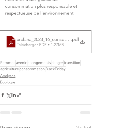
consommation plus responsable et 
respectueuse de l’environnement.
arcfana_2023_16_conso_MM
.pdf
Télécharger PDF • 1.27MB
Femmes
avenir
changements
danger
transition
agriculture
consommation
BlackFriday
Analyses
Écologie
Voir tout