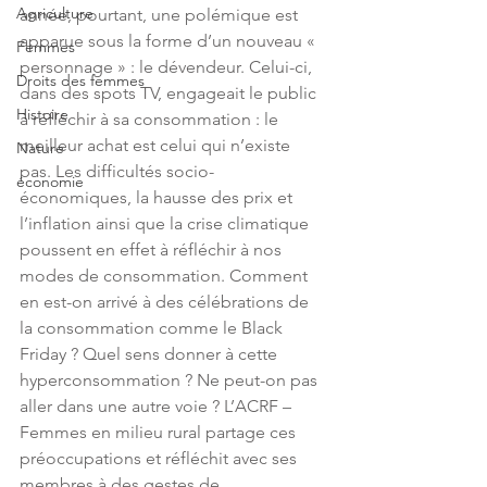
Agriculture
année, pourtant, une polémique est 
apparue sous la forme d’un nouveau « 
Femmes
personnage » : le dévendeur. Celui-ci, 
Droits des femmes
dans des spots TV, engageait le public 
Histoire
à réfléchir à sa consommation : le 
meilleur achat est celui qui n’existe 
Nature
pas. Les difficultés socio-
économie
économiques, la hausse des prix et 
l’inflation ainsi que la crise climatique 
poussent en effet à réfléchir à nos 
modes de consommation. Comment 
en est-on arrivé à des célébrations de 
la consommation comme le Black 
Friday ? Quel sens donner à cette 
hyperconsommation ? Ne peut-on pas 
aller dans une autre voie ? L’ACRF – 
Femmes en milieu rural partage ces 
préoccupations et réfléchit avec ses 
membres à des gestes de 