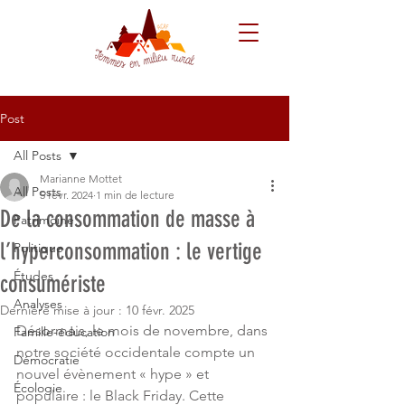
Post
All Posts
Marianne Mottet
All Posts
5 févr. 2024
1 min de lecture
De la consommation de masse à
Patrimoine
l’hyperconsommation : le vertige
Politique
Études
consumériste
Analyses
Dernière mise à jour :
10 févr. 2025
Désormais, le mois de novembre, dans 
Famille-éducation
notre société occidentale compte un 
Démocratie
nouvel évènement « hype » et 
Écologie
populaire : le Black Friday. Cette 