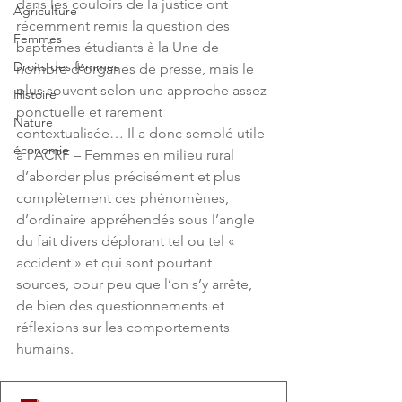
dans les couloirs de la justice ont 
Agriculture
récemment remis la question des 
Femmes
baptêmes étudiants à la Une de 
Droits des femmes
nombre d’organes de presse, mais le 
plus souvent selon une approche assez 
Histoire
ponctuelle et rarement 
Nature
contextualisée… Il a donc semblé utile 
économie
à l’ACRF – Femmes en milieu rural 
d’aborder plus précisément et plus 
complètement ces phénomènes, 
d’ordinaire appréhendés sous l’angle 
du fait divers déplorant tel ou tel « 
accident » et qui sont pourtant 
sources, pour peu que l’on s’y arrête, 
de bien des questionnements et 
réflexions sur les comportements 
humains.