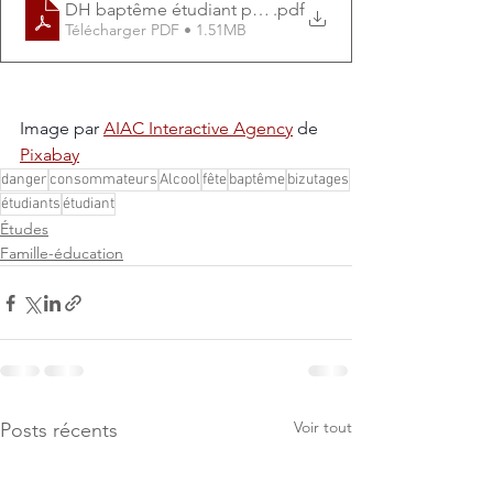
DH baptême étudiant pages numérotées - VF
.pdf
Télécharger PDF • 1.51MB
Image par 
AIAC Interactive Agency
 de 
Pixabay
danger
consommateurs
Alcool
fête
baptême
bizutages
étudiants
étudiant
Études
Famille-éducation
Voir tout
Posts récents