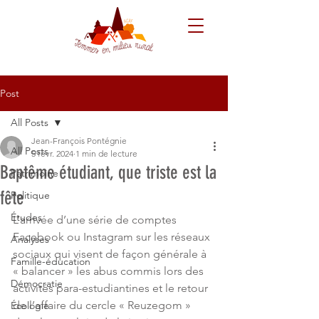
Post
All Posts
Jean-François Pontégnie
All Posts
5 févr. 2024
1 min de lecture
Baptême étudiant, que triste est la
Patrimoine
fête
Politique
Études
L’arrivée d’une série de comptes 
Facebook ou Instagram sur les réseaux 
Analyses
sociaux qui visent de façon générale à 
Famille-éducation
« balancer » les abus commis lors des 
Démocratie
activités para-estudiantines et le retour 
de l’affaire du cercle « Reuzegom » 
Écologie