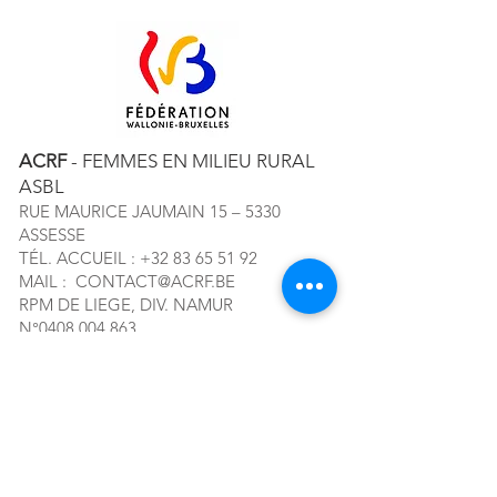
ACRF
- FEMMES EN MILIEU RURAL
ASBL
RUE MAURICE JAUMAIN 15 – 5330
ASSESSE
TÉL. ACCUEIL :
+32 83 65 51 92
MAIL :
CONTACT@ACRF.BE
RPM DE LIEGE, DIV. NAMUR
N°
0408.004.863
Abonnez-vous à notre newsletter!
E-mail