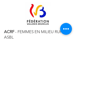
ACRF
- FEMMES EN MILIEU RURAL
ASBL
RUE MAURICE JAUMAIN 15 – 5330
ASSESSE
TÉL. ACCUEIL :
+32 83 65 51 92
MAIL :
CONTACT@ACRF.BE
RPM DE LIEGE, DIV. NAMUR
N°
0408.004.863
Abonnez-vous à notre newsletter!
E-mail