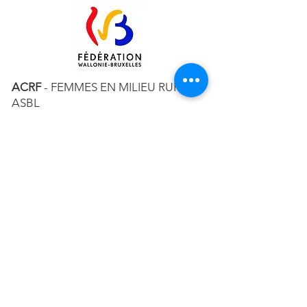
ACRF
- FEMMES EN MILIEU RURAL
ASBL
RUE MAURICE JAUMAIN 15 – 5330
ASSESSE
TÉL. ACCUEIL :
+32 83 65 51 92
MAIL :
CONTACT@ACRF.BE
RPM DE LIEGE, DIV. NAMUR
N°
0408.004.863
Abonnez-vous à notre newsletter!
E-mail
S'abonner