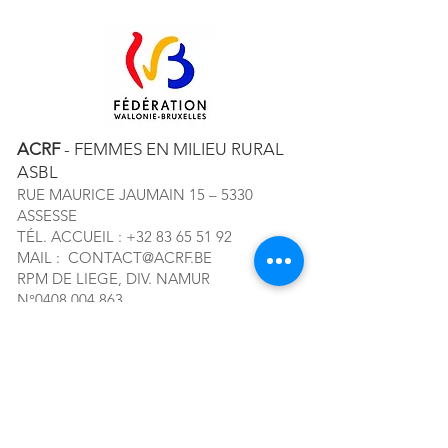
ACRF
- FEMMES EN MILIEU RURAL
ASBL
RUE MAURICE JAUMAIN 15 – 5330
ASSESSE
TÉL. ACCUEIL :
+32 83 65 51 92
MAIL :
CONTACT@ACRF.BE
RPM DE LIEGE, DIV. NAMUR
N°
0408.004.863
Abonnez-vous à notre newsletter!
E-mail