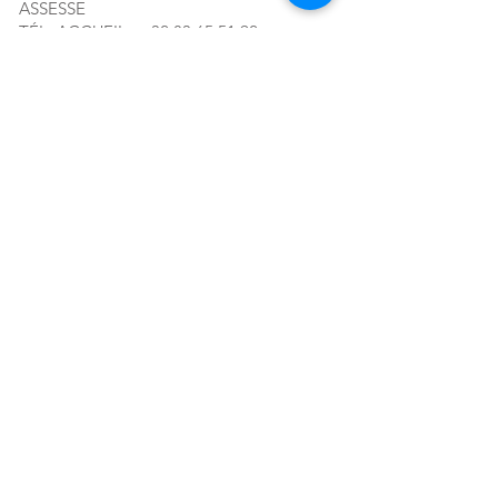
ASSESSE
TÉL. ACCUEIL :
+32 83 65 51 92
MAIL :
CONTACT@ACRF.BE
RPM DE LIEGE, DIV. NAMUR
N°
0408.004.863
Abonnez-vous à notre newsletter!
E-mail
S'abonner
Location