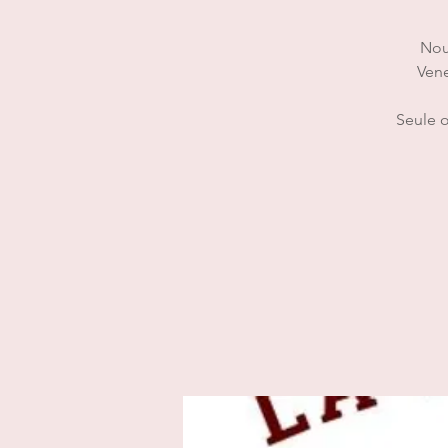
Nou
Vene
Seule 