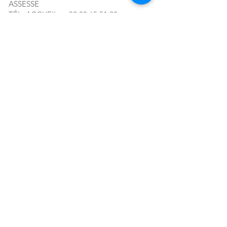
ASSESSE
TÉL. ACCUEIL :
+32 83 65 51 92
MAIL :
CONTACT@ACRF.BE
RPM DE LIEGE, DIV. NAMUR
N°
0408.004.863
Abonnez-vous à notre newsletter!
E-mail
S'abonner
Location