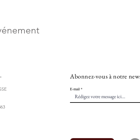
événement
L
Abonnez-vous à notre news
SSE
E-mail
863