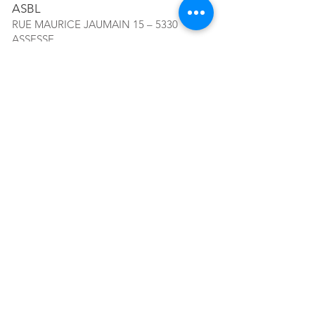
ASBL
RUE MAURICE JAUMAIN 15 – 5330
ASSESSE
TÉL. ACCUEIL :
+32 83 65 51 92
MAIL :
CONTACT@ACRF.BE
RPM DE LIEGE, DIV. NAMUR
N°
0408.004.863
Abonnez-vous à notre newsletter!
E-mail
S'abonner
Location