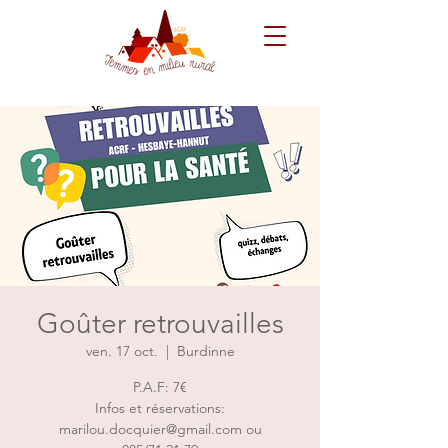
Goûter retrouvailles
ven. 17 oct.
  |  
Burdinne
P.A.F: 7€
Infos et réservations:
marilou.docquier@gmail.com ou